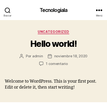
Tecnologiala
Buscar
Menú
Categorías
UNCATEGORIZED
Hello world!
Por
admin
noviembre 18, 2020
Autor
Fecha
de
de
en
1 comentario
la
la
Hello
entrada
entrada
world!
Welcome to WordPress. This is your first post.
Edit or delete it, then start writing!